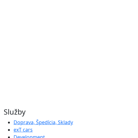
Služby
Doprava, Špedícia, Sklady
exT cars
Development