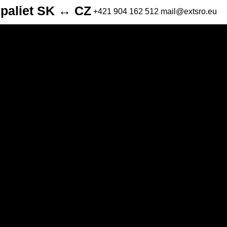
 paliet SK ↔ CZ
+421 904 162 512
mail@extsro.eu